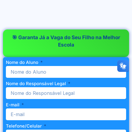
🎯 Garanta Já a Vaga do Seu Filho na Melhor
Escola
Nome do Aluno
Nome do Responsável Legal
E-mail
Telefone/Celular