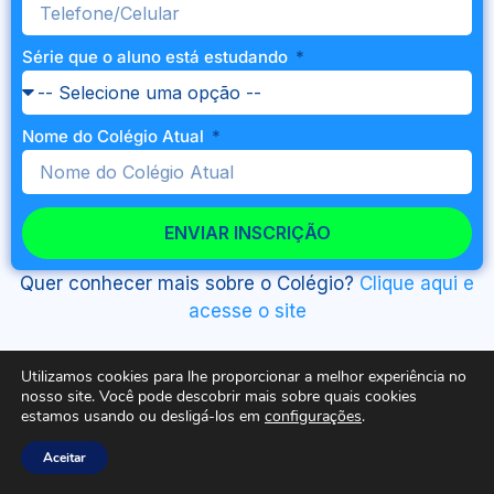
Série que o aluno está estudando
Nome do Colégio Atual
ENVIAR INSCRIÇÃO
Quer conhecer mais sobre o Colégio?
Clique aqui e
acesse o site
Utilizamos cookies para lhe proporcionar a melhor experiência no
Copyright © 2026 Grupo SOBRESP. Todos os direitos
nosso site. Você pode descobrir mais sobre quais cookies
estamos usando ou desligá-los em
configurações
.
reservados.
Aceitar